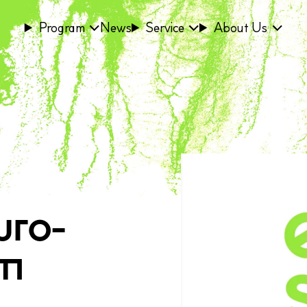
Program
News
Service
About Us
uro-
om