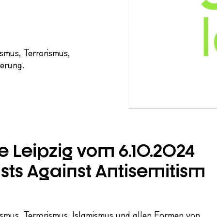
ismus, Terrorismus,
ierung.
 Leipzig vom 6.10.2024
sts Against Antisemitism
itismus, Terrorismus, Islamismus und allen Formen von