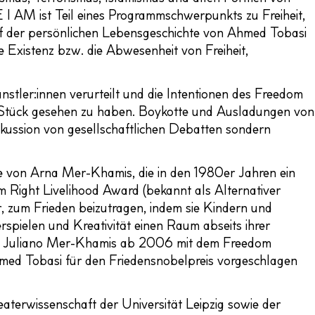
 AM ist Teil eines Programmschwerpunkts zu Freiheit,
f der persönlichen Lebensgeschichte von Ahmed Tobasi
die Existenz bzw. die Abwesenheit von Freiheit,
stler:innen verurteilt und die Intentionen des Freedom
s Stück gesehen zu haben. Boykotte und Ausladungen von
iskussion von gesellschaftlichen Debatten sondern
ve von Arna Mer-Khamis, die in den 1980er Jahren ein
m Right Livelihood Award (bekannt als Alternativer
r, zum Frieden beizutragen, indem sie Kindern und
spielen und Kreativität einen Raum abseits ihrer
hn Juliano Mer-Khamis ab 2006 mit dem Freedom
med Tobasi für den Friedensnobelpreis vorgeschlagen
aterwissenschaft der Universität Leipzig sowie der